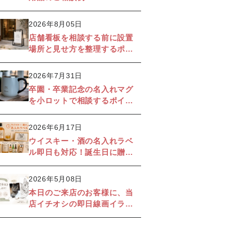
2026年8月05日
店舗看板を相談する前に設置
場所と見せ方を整理するポイ
ント｜ご相談例
2026年7月31日
卒園・卒業記念の名入れマグ
を小ロットで相談するポイン
ト｜制作サンプル
2026年6月17日
ウイスキー・酒の名入れラベ
ル即日も対応！誕生日に贈る
名入れギフト完全ガイド｜即
日対応・おすすめ商品・選び
2026年5月08日
方まで徹底解説
本日のご来店のお客様に、当
店イチオシの即日線画イラス
ト制作を実施