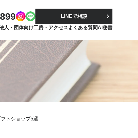
9899
LINEで相談
法人・団体向け
工房・アクセス
よくある質問
AI秘書
フトショップ5選