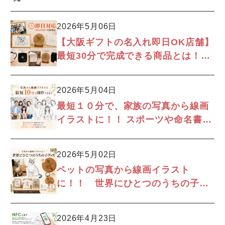
2026年5月06日
【大阪ギフトの名入れ即日OK店舗】
最短30分で完成できる商品とは！？
即日対応できる名入れ・オリジナル
制作にについて！
2026年5月04日
最短１０分で、家族の写真から線画
イラストに！！ スポーツや命名書に
も◎ おしゃれで飾るのもおすすめ。
プレゼントやギフトにもピッタリな
2026年5月02日
線画。
ペットの写真から線画イラスト
に！！ 世界にひとつのうちの子グ
ッズ
2026年4月23日